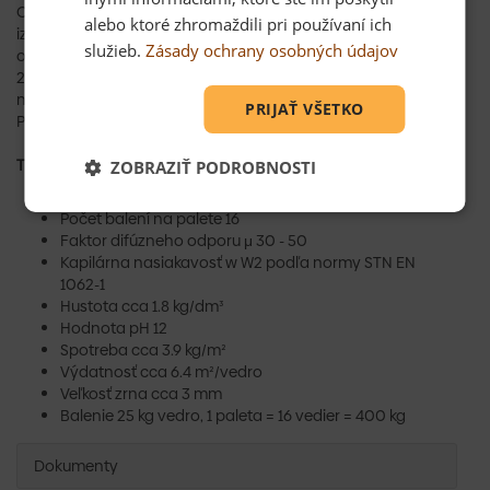
Obzvlášť vhodná pre tepelnoizolačné systémy s minerálnym
alebo ktoré zhromaždili pri používaní ich
izolantom, ako aj ako povrchová úprava pre sanačné
služieb.
Zásady ochrany osobných údajov
omietkové systémy a pre pamiatkovo chránené objekty. Min.
24 hod. pred nanesením omietky Baumit SilikatTop naniesť
na podklad penetračný náter Baumit UniPrimer alebo
PRIJAŤ VŠETKO
PremiumPrimer.
TECHNICKÉ PARAMETRE:
ZOBRAZIŤ PODROBNOSTI
Balenie 25 kg vedro
Počet balení na palete 16
Faktor difúzneho odporu μ 30 - 50
Kapilárna nasiakavosť w W2 podľa normy STN EN
1062-1
Hustota cca 1.8 kg/dm³
Hodnota pH 12
Spotreba cca 3.9 kg/m²
Výdatnosť cca 6.4 m²/vedro
Veľkosť zrna cca 3 mm
Balenie 25 kg vedro, 1 paleta = 16 vedier = 400 kg
Dokumenty