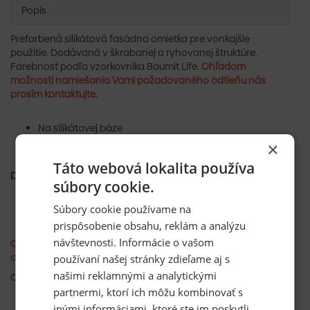
Popis
Prefarbená silikátová fasádna omietka pre vonkajšie
použitie. Dodávaná v škrabanej a ryhovanej štruktúre.
Farebnosť podľa vzorkovníka Baumit Life.
Ohľadom
možnosti namiešania Vami požadovaného odtieňu nás
prosím kontaktujte.
Na silikátovej báze
Vhodná pre rekonštrukcie i sanácie
×
Vysoko paropriepustná
Táto webová lokalita používa
DOPRAVA:
súbory cookie.
Doprava zdarma od 3 vedier.
Súbory cookie používame na
Menej ako 3 vedrá poplatok za dopravu 12 € s DPH.
prispôsobenie obsahu, reklám a analýzu
návštevnosti. Informácie o vašom
Odtieň miešame na objednávku - bez možnosti odstúpenia
od zmluvy.
používaní našej stránky zdieľame aj s
našimi reklamnými a analytickými
ONLINE VZORKOVNÍK FARIEB BAUMIT
partnermi, ktorí ich môžu kombinovať s
inými informáciami, ktoré ste im poskytli