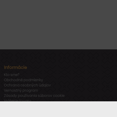
Informácie
Kto sme?
Obchodné podmienky
Ochrana osobných údajov
Vernostný program
Zásady používania súborov cookie
Vrátenie tovaru
Odstúpenie od zmluvy
Zákaznícka podpora