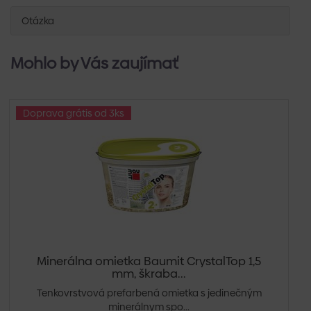
Otázka
Mohlo by Vás zaujímať
Doprava grátis od 3ks
Minerálna omietka Baumit CrystalTop 1,5
mm, škraba...
Tenkovrstvová prefarbená omietka s jedinečným
minerálnym spo...