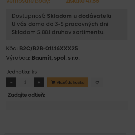
Vernostné body:
získate 47,55
Dostupnosť:
Skladom u dodávateľa
U vás doma do 3-5 pracovných dní
Skladom 5.881 druhov sortimentu.
Kód:
B2C/B2B-01116XXX25
Výrobca:
Baumit, spol. s r.o.
Jednotka: ks
Vložiť do košíka
Zadajte odtieň: