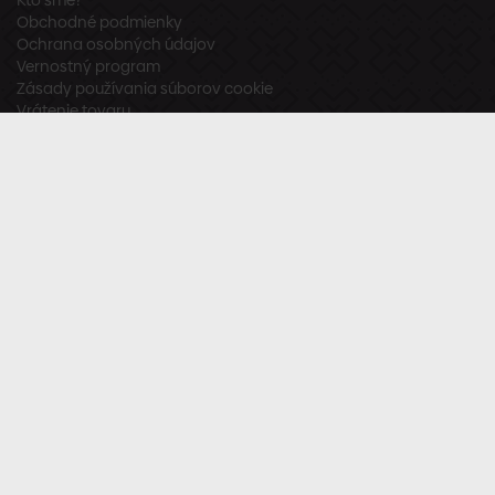
Kto sme?
Obchodné podmienky
Ochrana osobných údajov
Vernostný program
Zásady používania súborov cookie
Vrátenie tovaru
Odstúpenie od zmluvy
Zákaznícka podpora
Po – Pia:
8:00 – 16:00
Tel.:
+421 918 800 520
E-mail:
info@stavbaren.sk
Užitočné odkazy
Často kladené otázky
Sledujte nás
Facebook