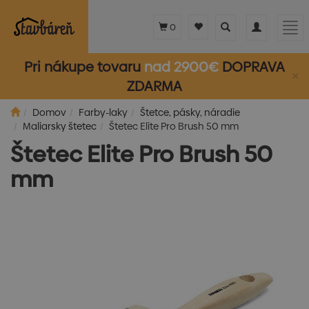
Toggle
Toggle
Tog
0
search
navigation
nav
Pri nákupe tovaru
nad 2900€
DOPRAVA
×
ZDARMA
Domov
Farby-laky
Štetce, pásky, náradie
Maliarsky štetec
Štetec Elite Pro Brush 50 mm
Štetec Elite Pro Brush 50
mm