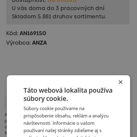
U vás doma do 3 pracovných dní
Skladom 5.881 druhov sortimentu.
Kód:
AN169150
Výrobca:
ANZA
×
Táto webová lokalita používa
súbory cookie.
Popis
Súbory cookie používame na
Ak ste profesionálny maliar, Elite Pro je veľmi dobrou voľbou
prispôsobenie obsahu, reklám a analýzu
pri maľovaní dverí, nábytku alebo stolárstva. Štetec dobre
návštevnosti. Informácie o vašom
absorbuje farbu a umiestni ju do veľmi rovnomernej vrstvy
používaní našej stránky zdieľame aj s
farby.