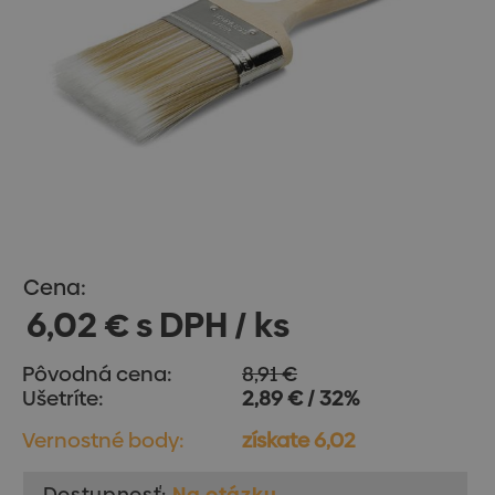
Cena:
6,02 € s DPH / ks
Pôvodná cena:
8,91 €
Ušetríte:
2,89 € / 32%
Vernostné body:
získate 6,02
Dostupnosť:
Na otázku