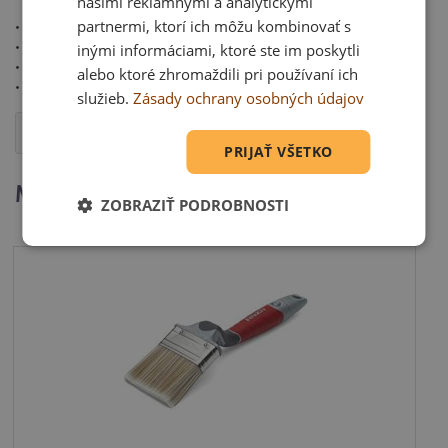
našimi reklamnými a analytickými
partnermi, ktorí ich môžu kombinovať s
• Dáva veľmi rovnomernú vrstvu farby
• Dobre zachytáva farbu
inými informáciami, ktoré ste im poskytli
• Odolný driek z brezy
alebo ktoré zhromaždili pri používaní ich
• Nerezový plech
služieb.
Zásady ochrany osobných údajov
Otázka
PRIJAŤ VŠETKO
Mohlo by Vás zaujímať
ZOBRAZIŤ PODROBNOSTI