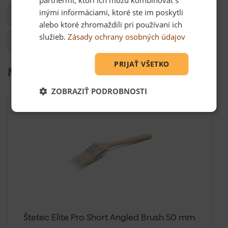
inými informáciami, ktoré ste im poskytli
Kompatibilita
alebo ktoré zhromaždili pri používaní ich
služieb.
Zásady ochrany osobných údajov
Otázka
PRIJAŤ VŠETKO
Mohlo by Vás zaujímať
ZOBRAZIŤ PODROBNOSTI
Štetec Elite Pro Short Angled Brush 50 mm