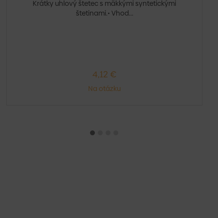
Krátky uhlový štetec s mäkkými syntetickými
štetinami.• Vhod...
4,12 €
Na otázku