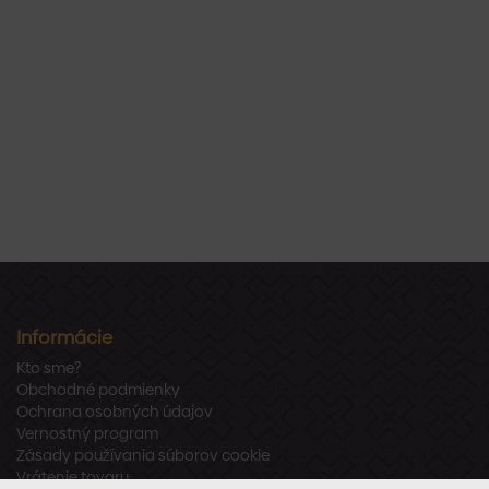
Informácie
Kto sme?
Obchodné podmienky
Ochrana osobných údajov
Vernostný program
Zásady používania súborov cookie
Vrátenie tovaru