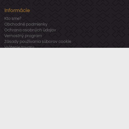
Informácie
Kto sme?
Obchodné podmienky
Ochrana osobných údajov
Vernostný program
Zásady používania súborov cookie
Vrátenie tovaru
Odstúpenie od zmluvy
Zákaznícka podpora
Po – Pia:
8:00 – 16:00
Tel.:
+421 918 800 520
E-mail:
info@stavbaren.sk
Užitočné odkazy
Často kladené otázky
Sledujte nás
Facebook