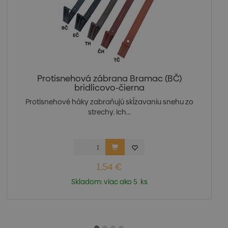
Protisnehová zábrana Bramac (BČ)
bridlicovo-čierna
Protisnehové háky zabraňujú skĺzavaniu snehu zo
strechy. Ich...
1,54 €
Skladom: viac ako 5 ks