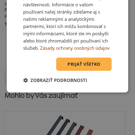
ozubmi a otvormi pre prepad námrazy. Stúpacia plošina
návštevnosti. Informácie o vašom
Bramac sa montuje pomocou dvoch držiakov vodorovne
používaní našej stránky zdieľame aj s
pripevnených do dvoch nosných škridiel stúpacej plošiny
našimi reklamnými a analytickými
TECHNICKÉ ÚDAJE:
partnermi, ktorí ich môžu kombinovať s
Materiál pozinkovaný kovový rošt s plastovou
inými informáciami, ktoré ste im poskytli
povrchovou úpravou
alebo ktoré zhromaždili pri používaní ich
Farby tmavohnedá
služieb.
Zásady ochrany osobných údajov
Použitie pre všetky modely škridiel
Rozmery 41,0 x 25,0 cm
Hmotnosť 1,45 kg / ks
PRIJAŤ VŠETKO
Otázka
ZOBRAZIŤ PODROBNOSTI
Mohlo by Vás zaujímať