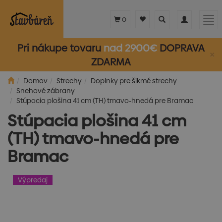
Toggle
Toggle
Tog
0
search
navigation
nav
Pri nákupe tovaru
nad 2900€
DOPRAVA
×
ZDARMA
Domov
Strechy
Doplnky pre šikmé strechy
Snehové zábrany
Stúpacia plošina 41 cm (TH) tmavo-hnedá pre Bramac
Stúpacia plošina 41 cm
(TH) tmavo-hnedá pre
Bramac
Výpredaj