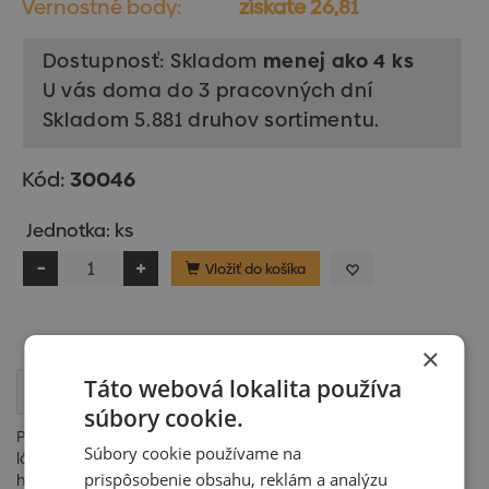
Vernostné body:
získate 26,81
Dostupnosť: Skladom
menej ako 4 ks
U vás doma do 3 pracovných dní
Skladom 5.881 druhov sortimentu.
Kód:
30046
Jednotka: ks
Vložiť do košíka
×
Táto webová lokalita používa
Popis
súbory cookie.
Pri inštalovaní strešných lávok je dávaná prednosť tým
Súbory cookie používame na
lávkam, ktoré majú pochôdznu plochu vytvorenú odliatkom z
prispôsobenie obsahu, reklám a analýzu
hliníkovej zliatiny, ktoré sú opatrené vhodnými protisklzovými