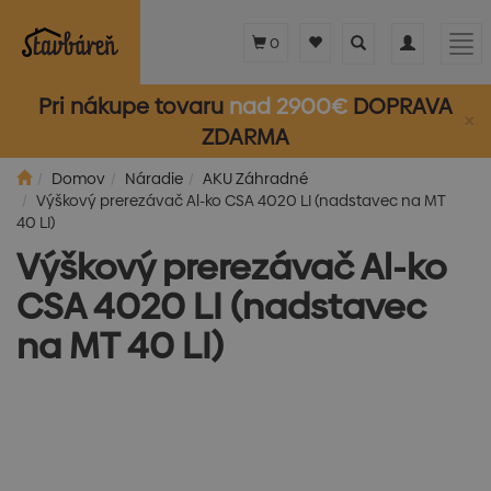
Toggle
Toggle
Tog
0
search
navigation
nav
Pri nákupe tovaru
nad 2900€
DOPRAVA
×
ZDARMA
Domov
Náradie
AKU Záhradné
Výškový prerezávač Al-ko CSA 4020 LI (nadstavec na MT
40 LI)
Výškový prerezávač Al-ko
CSA 4020 LI (nadstavec
na MT 40 LI)