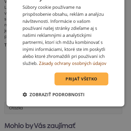
Výškový prerezávač pre základnú jednotku Multitool MT 40
Súbory cookie používame na
Li. Tento výškový prerezávač na princípe reťazovej píly je
vďaka prídavnému predĺženiu ideálny na pohodlnú súdržbu
prispôsobenie obsahu, reklám a analýzu
stromov a to až do pracovnej výšky až 4 m.Prirodzene
návštevnosti. Informácie o vašom
možno tento prerezávač pripojiť aj priamo k základovej
používaní našej stránky zdieľame aj s
jednotke. Ovládavcie prvky integrované v rukoväti spolu s
našimi reklamnými a analytickými
popruhom umožňujú pohodlnú prácu bez námahy.
partnermi, ktorí ich môžu kombinovať s
TECHNICKÉ PARAMETRE:
inými informáciami, ktoré ste im poskytli
Zo série EnergyFlex.
alebo ktoré zhromaždili pri používaní ich
Produktový rad Comfort
služieb.
Zásady ochrany osobných údajov
Maximálna rýchlosť reťaze 4.2
Hmotnosť netto v kg 2.3 KG
Akumulátorová rada AL-KO ENERGY FLEX 40V max.
PRIJAŤ VŠETKO
Dĺžka noža v cm 20 CM
Mazanie reťaze automaticky
Typ pohonu AKU
ZOBRAZIŤ PODROBNOSTI
Otázka
Mohlo by Vás zaujímať