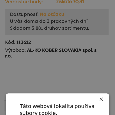
Vernostné body:
získate 70,31
Dostupnosť:
Na otázku
U vás doma do 3 pracovných dní
Skladom 5.881 druhov sortimentu.
Kód:
113612
Výrobca:
AL-KO KOBER SLOVAKIA spol. s
r.o.
×
Táto webová lokalita používa
Popis
súbory cookie.