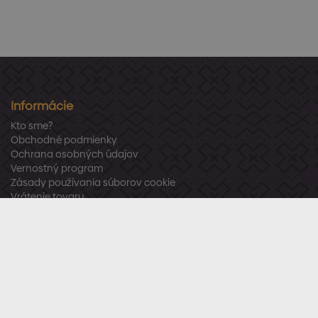
Informácie
Kto sme?
Obchodné podmienky
Ochrana osobných údajov
Vernostný program
Zásady používania súborov cookie
Vrátenie tovaru
Odstúpenie od zmluvy
Zákaznícka podpora
Po – Pia:
8:00 – 16:00
Tel.:
+421 918 800 520
E-mail:
info@stavbaren.sk
Užitočné odkazy