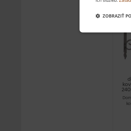
ZOBRAZIŤ P
d
kov
240x
Dom
ko
140x1