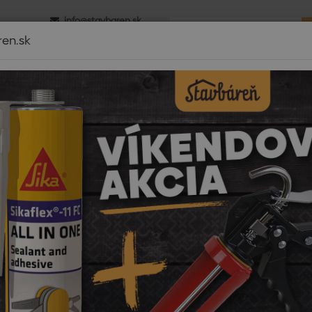
info@stavbaren.sk
0 - 16.00
+421 918 800 520
ren.sk
é izolácie
Dom a záhrada
Strechy
Záhrada-výstavba
Di
Pri nákupe tovaru
nad 2900€
DOPRAVA ZDARM
mov
Dom a záhrada
Dom
Police a držiaky
Hák jednoduchý 
 jednoduchý U HPU 80
Cena:
0,96
Pôvod
Ušetrít
Dost