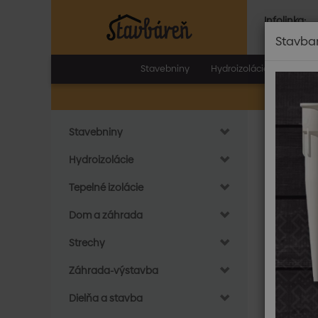
Infolinka:
Po.-Pia.:
8.0
Stavba
Stavebniny
Hydroizolácie
Tepeln
Stavebniny
Do
Hák
Hydroizolácie
Tepelné izolácie
Dom a záhrada
Strechy
Záhrada-výstavba
Dielňa a stavba