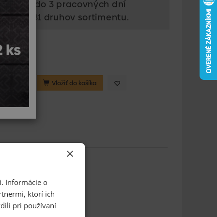
s doma do 3 pracovných dní
dom 5.881 druhov sortimentu.
5811
a: ks
Vložiť do košíka
×
. Informácie o
tnermi, ktorí ich
ili pri používaní