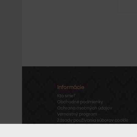
Informácie
Kto sme?
Obchodné podmienky
Ochrana osobných údajov
Vernostný program
Zásady používania súborov cookie
Vrátenie tovaru
Odstúpenie od zmluvy