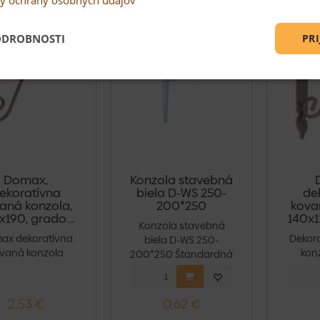
ODROBNOSTI
PRI
Domax,
Konzola stavebná
ekoratívna
biela D-WS 250-
de
aná konzola,
200*250
kova
190, grado...
140x1
Konzola stavebná
ax dekoratívna
Dekor
biela D-WS 250-
vaná konzola
kon
200*250 Štandardná
90 mm.Technické
140x11
verzia...
parame...
p
2,53 €
0,62 €