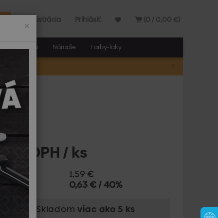
Registrácia
Prihlásiť
(0 / 0,00 €)
×
elňa a stavba
Náradie
Farby-laky
×
A
U HPU 80
 € s DPH / ks
ná cena:
1,59 €
e:
0,63 € / 40%
upnosť: Skladom
viac ako 5 ks