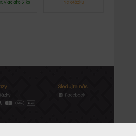
: viac ako 5 ks
Na otázku
azy
Sledujte nás
tázky
Facebook