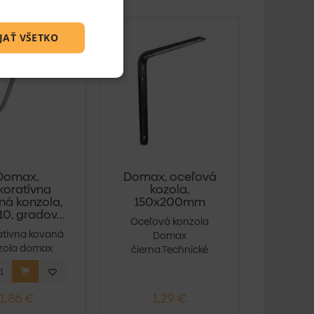
JAŤ VŠETKO
Domax,
Domax, oceľová
koratívna
kozola,
ná konzola,
150x200mm
10, gradov...
Oceľová konzola
atívna kovaná
Domax
zola domax
čierna.Technické
0 mm.Technické
parametre:Farba: čier...
arame...
1,86 €
1,29 €