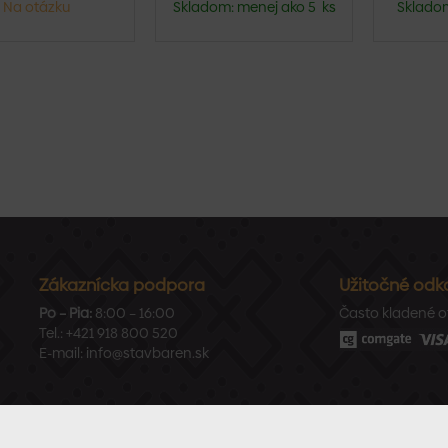
Na otázku
Skladom: menej ako 5 ks
Skladom
Zákaznícka podpora
Užitočné odk
Po – Pia:
8:00 – 16:00
Často kladené o
Tel.:
+421 918 800 520
E-mail:
info@stavbaren.sk