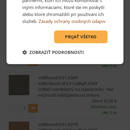
partnermi, ktorí ich môžu kombinovať s
možnosti odstúpenia od zmluvy.
inými informáciami, ktoré ste im poskytli
Cena:
16,75 €
Skladom: viac
alebo ktoré zhromaždili pri používaní ich
ako 5 ks
služieb.
Zásady ochrany osobných údajov
valttivood 0,9 l..5060
Valtti Wood oil 0,9 l odtieň 5060
PRIJAŤ VŠETKO
Odtieň namiešaný na objednávku - bez
možnosti odstúpenia od zmluvy.
ZOBRAZIŤ PODROBNOSTI
Cena:
20,92 €
Skladom: viac
ako 5 ks
valttivood 0,9 l..5069
Valtti Wood oil 0,9 l odtieň 5069
Odtieň namiešaný na objednávku - bez
možnosti odstúpenia od zmluvy.
Cena:
15,58 €
Skladom: viac
ako 5 ks
valttivood 0,9 l..5070