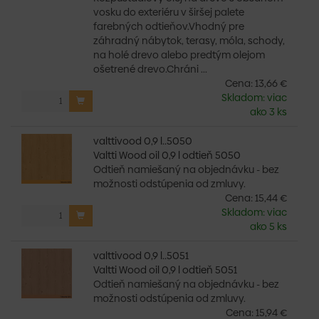
vosku do exteriéru v širšej palete
farebných odtieňov.Vhodný pre
záhradný nábytok, terasy, móla, schody,
na holé drevo alebo predtým olejom
ošetrené drevo.Chráni ...
Cena:
13,66 €
Skladom: viac
ako 3 ks
valttivood 0,9 l..5050
Valtti Wood oil 0,9 l odtieň 5050
Odtieň namiešaný na objednávku - bez
možnosti odstúpenia od zmluvy.
Cena:
15,44 €
Skladom: viac
ako 5 ks
valttivood 0,9 l..5051
Valtti Wood oil 0,9 l odtieň 5051
Odtieň namiešaný na objednávku - bez
možnosti odstúpenia od zmluvy.
Cena:
15,94 €