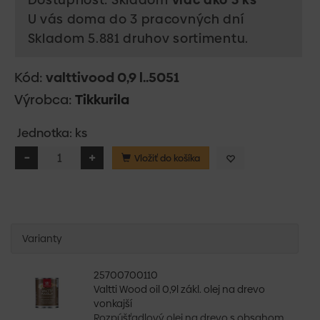
U vás doma do 3 pracovných dní
Skladom 5.881 druhov sortimentu.
Kód:
valttivood 0,9 l..5051
Výrobca:
Tikkurila
Jednotka: ks
Vložiť do košíka
Varianty
25700700110
Valtti Wood oil 0,9l zákl. olej na drevo
vonkajší
Rozpúšťadlový olej na drevo s obsahom