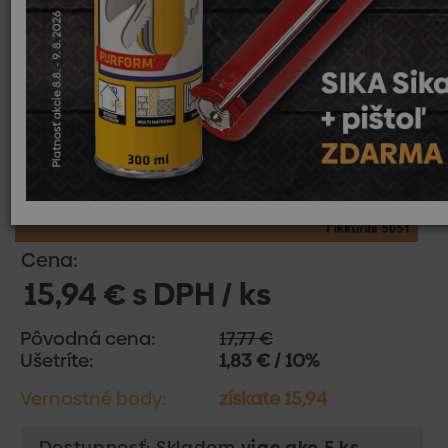
Cena:
15,94 € s DPH / ks
Pôvodná cena:
17,77 €
Ušetríte:
1,83 € / 10%
Vernostné body:
získate 15,94
Dostupnosť: Skladom
viac ako 5 ks