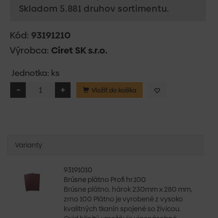
Skladom 5.881 druhov sortimentu.
Kód:
93191210
Výrobca:
Ciret SK s.r.o.
Jednotka: ks
Vložiť do košíka
Varianty
93191010
Brúsne plátno Profi hr.100
Brúsne plátno, hárok 230mm x 280 mm,
zrno 100 Plátno je vyrobené z vysoko
kvalitných tkanín spojené so živicou.