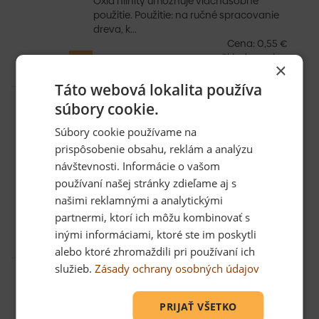
Oxid hlinitý umožňuje viacnásobné
použitie. Použitie: na ručné spracovanie
dreva, k...
Cena:
0,55 €
Skladom: viac
×
ako 10 ks
Táto webová lokalita používa
93191210
súbory cookie.
Brúsne plátno Profi hr.120
Brúsne plátno, hárok 230mm x 280 mm,
Súbory cookie používame na
zrno 120 Plátno je vyrobené z vysoko
prispôsobenie obsahu, reklám a analýzu
kvalitných tkanín spojené so živicou.
návštevnosti. Informácie o vašom
Oxid hlinitý umožňuje viacnásobné
používaní našej stránky zdieľame aj s
použitie. Použitie: na ručné spracovanie
našimi reklamnými a analytickými
dreva, k...
Cena:
0,53 €
partnermi, ktorí ich môžu kombinovať s
Skladom: viac
inými informáciami, ktoré ste im poskytli
ako 10 ks
alebo ktoré zhromaždili pri používaní ich
služieb.
Zásady ochrany osobných údajov
93191810
Brúsne plátno Profi hr.180
Brúsne plátno, hárok 230mm x 280 mm,
PRIJAŤ VŠETKO
zrno 180 Plátno je vyrobené z vysoko