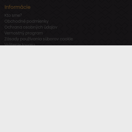
Informácie
Kto sme?
Obchodné podmienky
Ochrana osobných údajov
Vernostný program
Zásady používania súborov cookie
Vrátenie tovaru
Odstúpenie od zmluvy
Zákaznícka podpora
Po – Pia:
8:00 – 16:00
Tel.:
+421 918 800 520
E-mail:
info@stavbaren.sk
Užitočné odkazy
Často kladené otázky
Sledujte nás
Facebook