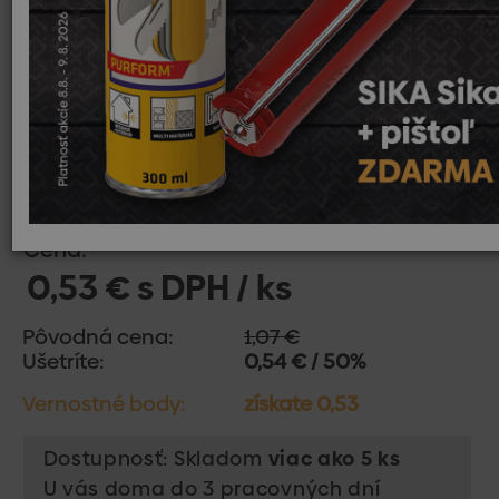
Cena:
0,53 € s DPH / ks
Pôvodná cena:
1,07 €
Ušetríte:
0,54 € / 50%
Vernostné body:
získate 0,53
Dostupnosť: Skladom
viac ako 5 ks
U vás doma do 3 pracovných dní