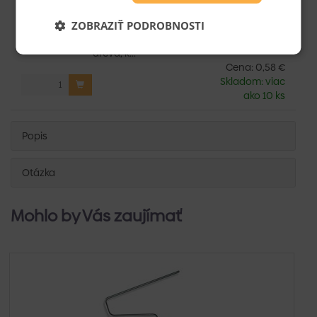
kvalitných tkanín spojené so živicou.
Oxid hlinitý umožňuje viacnásobné
ZOBRAZIŤ PODROBNOSTI
použitie. Použitie: na ručné spracovanie
dreva, k...
Cena:
0,58 €
Skladom: viac
ako 10 ks
Popis
Otázka
Mohlo by Vás zaujímať